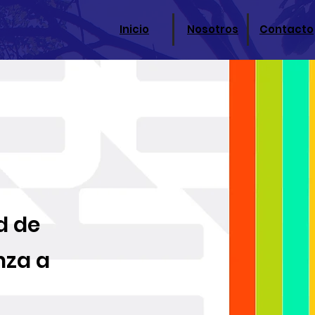
Inicio
Nosotros
Contacto
d de
nza a